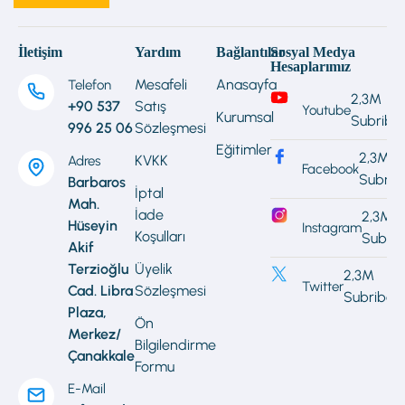
İletişim
Yardım
Bağlantılar
Sosyal Medya
Hesaplarımız
Mesafeli
Anasayfa
Telefon
2,3M
+90 537
Satış
Youtube
Kurumsal
Subribe
996 25 06
Sözleşmesi
Eğitimler
2,3M
KVKK
Adres
Facebook
Subrib
Barbaros
İptal
Mah.
İade
2,3M
Hüseyin
Instagram
Koşulları
Subrib
Akif
Terzioğlu
Üyelik
2,3M
Twitter
Cad. Libra
Sözleşmesi
Subribe
Plaza,
Ön
Merkez/
Bilgilendirme
Çanakkale
Formu
E-Mail