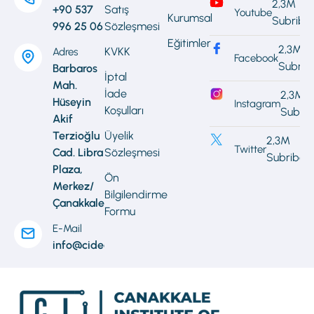
2,3M
+90 537
Satış
Youtube
Kurumsal
Subribe
996 25 06
Sözleşmesi
Eğitimler
2,3M
KVKK
Adres
Facebook
Subrib
Barbaros
İptal
Mah.
İade
2,3M
Hüseyin
Instagram
Koşulları
Subrib
Akif
Terzioğlu
Üyelik
2,3M
Twitter
Cad. Libra
Sözleşmesi
Subribe
Plaza,
Ön
Merkez/
Bilgilendirme
Çanakkale
Formu
E-Mail
info@cideonline.com.tr